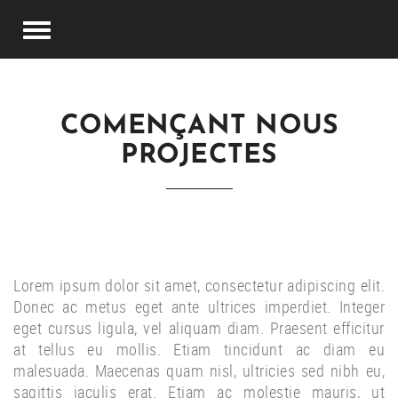
COMENÇANT NOUS
PROJECTES
Lorem ipsum dolor sit amet, consectetur adipiscing elit.
Donec ac metus eget ante ultrices imperdiet. Integer
eget cursus ligula, vel aliquam diam. Praesent efficitur
at tellus eu mollis. Etiam tincidunt ac diam eu
malesuada. Maecenas quam nisl, ultricies sed nibh eu,
sagittis iaculis erat. Etiam ac molestie mauris, ut