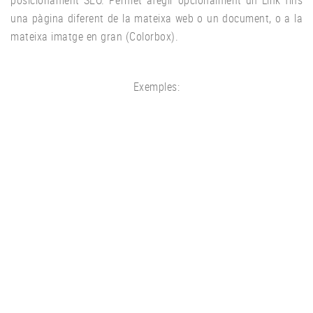
posicionament SEO. Permet afegir opcionalment un Link fins
EDIFICIS PÚBLICS
una pàgina diferent de la mateixa web o un document, o a la
Lorem ipsum dolor sit amet, consectetur adipiscing elit. Donec feugiat nec quam.
mateixa imatge en gran (Colorbox).
Exemples:
VIVENDES
Lorem ipsum dolor sit amet, consectetur adipiscing elit. Proin et sem mollis, condimentum mauris.