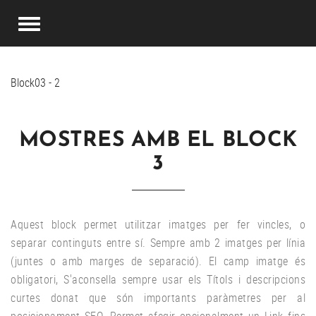
Block03 - 2
MOSTRES AMB EL BLOCK
3
Aquest block permet utilitzar imatges per fer vincles, o
separar continguts entre sí. Sempre amb 2 imatges per línia
(juntes o amb marges de separació). El camp imatge és
obligatori, S'aconsella sempre usar els Títols i descripcions
curtes donat que són importants paràmetres per al