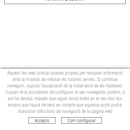
Aquest lloc web utilitza cookies pròpies per recopilar informació
amb la finalitat de millorar els nostres serveis. Si continua
navegant, suposa l'acceptació de la instal·lació de les mateixes.
L'usuari té la possibilitat de configurar el seu navegador podent, si
així ho desitja, impedir que siguin instal·lades en el seu disc dur,
encara que haurà de tenir en compte que aquesta acció podrà
Carrer de Figueres, 1
ocasionar dificultats de navegació de la pàgina web
17706 Pont de Molins, Girona
Accepto
Com configurar
Tel. 972 52 93 58