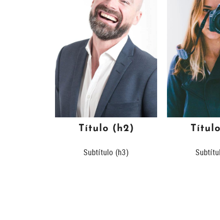
 (h2)
Título (h2)
Títul
o (h3)
Subtítulo (h3)
Subtítu