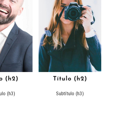
o (h2)
Título (h2)
Títu
ulo (h3)
Subtítulo (h3)
Subtí