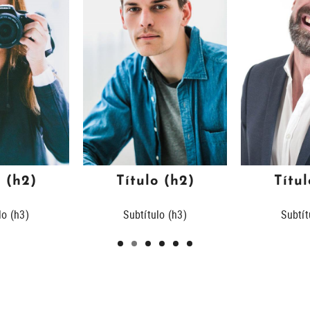
o (h2)
Título (h2)
Títul
lo (h3)
Subtítulo (h3)
Subtít
1
2
3
4
5
6