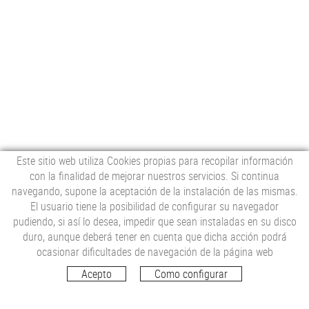
Este sitio web utiliza Cookies propias para recopilar información
con la finalidad de mejorar nuestros servicios. Si continua
navegando, supone la aceptación de la instalación de las mismas.
El usuario tiene la posibilidad de configurar su navegador
pudiendo, si así lo desea, impedir que sean instaladas en su disco
duro, aunque deberá tener en cuenta que dicha acción podrá
Carrer de Figueres, 1
ocasionar dificultades de navegación de la página web
17706 Pont de Molins, Girona
Acepto
Como configurar
Tel. 972 52 93 58